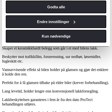
Toyota ProTect er ikke en konvensjonell poleringsvoks eller
Godta alle
lakkforsegler. Det en en helt ny teknologi, som danner en
monokylær forbindelse med bilens lakk og skaper en ekstrem sterk
og holdbar forsegling. Toyota ProTect er en revolusjonerende
Endre innstillinger
teknologi basert på NASAs forskning og utvikling innenfor
overflatebehandlinger.
Kun nødvendige
Fordelene ved Toyota ProTect
Skaper et keramikkhardt belegg som går i et med bilens lakk.
Beskytter mot trafikkfilm, forurensning, sur nedbør, løsemidler,
fugleskitt etc.
Vannavvisende effekt så bilen holder på glansen og gjør det enklere
å holde den ren.
Perfekt for å få glansen tilbake på eldre biler (krever forbehandling).
Lang levetid, holder lengre enn konvensjonell lakkforsegling.
Lakkbeskyttelsen garanteres i fem år fra den dato ProTect
behandlingen utføres.