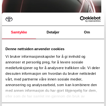
Samtykke
Detaljer
Om
Denne nettsiden anvender cookies
Vi bruker informasjonskapsler for å gi innhold og
annonser et personlig preg, for å levere sosiale
ProTect
mediefunksjoner og for å analysere trafikken vår. Vi deler
dessuten informasjon om hvordan du bruker nettstedet
Lakkforsegling
vårt, med partnerne våre innen sosiale medier,
Toyota ProTect beskytter lakken og
annonsering og analysearbeid, som kan kombinere den
med annen informasjon du har gjort tilgjengelig for dem,
bevarer bilens glans år etter år.
eller som de har samlet inn gjennom din bruk av
tjenestene deres.
Bekymringsfritt bilhold