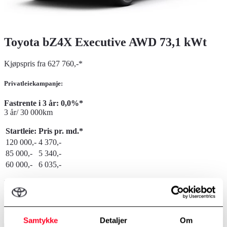
Toyota bZ4X Executive AWD 73,1 kWt
Kjøpspris fra 627 760,-*
Privatleiekampanje:
Fastrente i 3 år: 0,0%*
3 år/ 30 000km
Startleie:
Pris pr. md.*
120 000,-
4 370,-
85 000,-
5 340,-
60 000,-
6 035,-
Prisene er inkl. vinterhjul, std. met.lakk og
understellsbehandling
KUNDEFORDEL 80 000,- VED FINANSIERING
Samtykke
Detaljer
Om