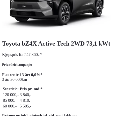
Toyota bZ4X Active Tech 2WD 73,1 kWt
Kjøpspris fra 547 360,-*
Privatleiekampanje:
Fastrente i 3 år: 0,0%*
3 år/ 30 000km
Startleie:
Pris pr. md.*
120 000,-
3 840,-
85 000,-
4 810,-
60 000,-
5 505,-
Prisene er inkl. vinterhjul, std. met.lakk og