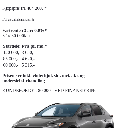
Kjøpspris fra 484 260,-*
Privatleiekampanje:
Fastrente i 3 år: 0,0%*
3 år/ 30 000km
Startleie:
Pris pr. md.*
120 000,-
3 650,-
85 000,-
4 620,-
60 000,-
5 315,-
Prisene er inkl. vinterhjul, std. met.lakk og
understellsbehandling
KUNDEFORDEL 80 000,- VED FINANSIERING