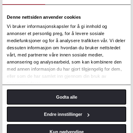
Denne nettsiden anvender cookies
Vi bruker informasjonskapsler for å gi innhold og
Kontakt meg
annonser et personlig preg, for å levere sosiale
mediefunksjoner og for å analysere trafikken vår. Vi deler
dessuten informasjon om hvordan du bruker nettstedet
vårt, med partnerne våre innen sosiale medier,
annonsering og analysearbeid, som kan kombinere den
Tilbud
med annen informasjon du har gjort tilgjengelig for dem,
Sjekk også ut vår kontantkampanje! Få nye bZ4X fra 470 800,-
eller som de har samlet inn gjennom din bruk av
tjenestene deres.
Utstyrsgrader
Godta alle
EV-Ytelse
Raskere lading og økt rekkevidde
Endre innstillinger
Uanstrengt går nye Toyota bZ4X lenger. Med økt rekkevidde,
Kun nødvendige
forbedret ytelse og hurtiglading er den ideell for travle familier.