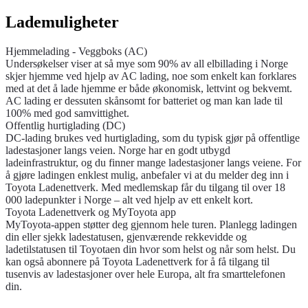
Lademuligheter
Hjemmelading - Veggboks (AC)
Undersøkelser viser at så mye som 90% av all elbillading i Norge
skjer hjemme ved hjelp av AC lading, noe som enkelt kan forklares
med at det å lade hjemme er både økonomisk, lettvint og bekvemt.
AC lading er dessuten skånsomt for batteriet og man kan lade til
100% med god samvittighet.
Offentlig hurtiglading (DC)
DC-lading brukes ved hurtiglading, som du typisk gjør på offentlige
ladestasjoner langs veien. Norge har en godt utbygd
ladeinfrastruktur, og du finner mange ladestasjoner langs veiene. For
å gjøre ladingen enklest mulig, anbefaler vi at du melder deg inn i
Toyota Ladenettverk. Med medlemskap får du tilgang til over 18
000 ladepunkter i Norge – alt ved hjelp av ett enkelt kort.
Toyota Ladenettverk og MyToyota app
MyToyota-appen støtter deg gjennom hele turen. Planlegg ladingen
din eller sjekk ladestatusen, gjenværende rekkevidde og
ladetilstatusen til Toyotaen din hvor som helst og når som helst. Du
kan også abonnere på Toyota Ladenettverk for å få tilgang til
tusenvis av ladestasjoner over hele Europa, alt fra smarttelefonen
din.