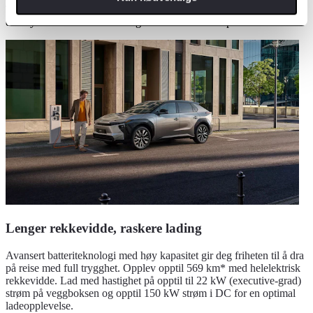
Tilgjengelig med to batteristørrelser, 57,7 kWh og 73,1 kWh, har
den nye bZ4X rekkevidden og fleksibiliteten som passer din livsstil.
Lenger rekkevidde, raskere lading
Avansert batteriteknologi med høy kapasitet gir deg friheten til å dra
på reise med full trygghet. Opplev opptil 569 km* med helelektrisk
rekkevidde. Lad med hastighet på opptil til 22 kW (executive-grad)
strøm på veggboksen og opptil 150 kW strøm i DC for en optimal
ladeopplevelse.