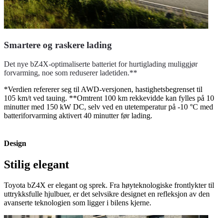
Smartere og raskere lading
Det nye bZ4X-optimaliserte batteriet for hurtiglading muliggjør
forvarming, noe som reduserer ladetiden.**
*Verdien refererer seg til AWD-versjonen, hastighetsbegrenset til
105 km/t ved tauing. **Omtrent 100 km rekkevidde kan fylles på 10
minutter med 150 kW DC, selv ved en utetemperatur på -10 °C med
batteriforvarming aktivert 40 minutter før lading.
Design
Stilig elegant
Toyota bZ4X er elegant og sprek. Fra høyteknologiske frontlykter til
uttrykksfulle hjulbuer, er det selvsikre designet en refleksjon av den
avanserte teknologien som ligger i bilens kjerne.