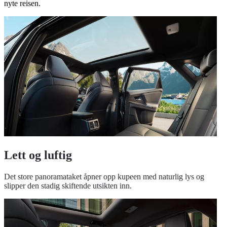
nyte reisen.
Lett og luftig
Det store panoramataket åpner opp kupeen med naturlig lys og
slipper den stadig skiftende utsikten inn.