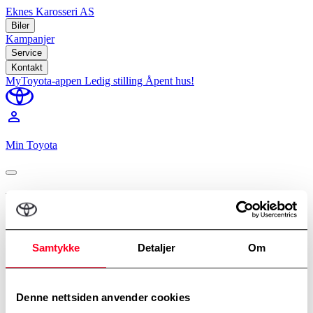
Eknes Karosseri AS
Biler
Kampanjer
Service
Kontakt
MyToyota-appen
Ledig stilling
Åpent hus!
perm_identity
Min Toyota
Prøv en Toyota
Velg modell, avdeling og tidspunkt.
Samtykke
Detaljer
Om
Modell
*
Proace City
Denne nettsiden anvender cookies