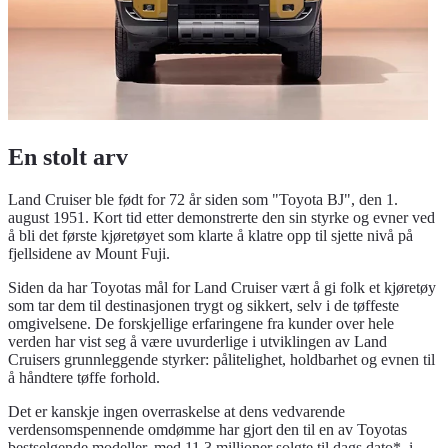
En stolt arv
Land Cruiser ble født for 72 år siden som "Toyota BJ", den 1.
august 1951. Kort tid etter demonstrerte den sin styrke og evner ved
å bli det første kjøretøyet som klarte å klatre opp til sjette nivå på
fjellsidene av Mount Fuji.
Siden da har Toyotas mål for Land Cruiser vært å gi folk et kjøretøy
som tar dem til destinasjonen trygt og sikkert, selv i de tøffeste
omgivelsene. De forskjellige erfaringene fra kunder over hele
verden har vist seg å være uvurderlige i utviklingen av Land
Cruisers grunnleggende styrker: pålitelighet, holdbarhet og evnen til
å håndtere tøffe forhold.
Det er kanskje ingen overraskelse at dens vedvarende
verdensomspennende omdømme har gjort den til en av Toyotas
bestselgende modeller, med 11,3 millioner solgte til dags dato*, i