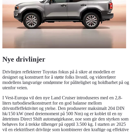
Nye drivlinjer
Drivlinjen reflekterer Toyotas fokus på å sikre at modellen er
designet og konstruert for å støtte folks livsstil, og viderefører
modellens langvarige omdømme for pålitelighet og holdbarhet på og
utenfor veien.
I Vest-Europa vil den nye Land Cruiser introduseres med en 2,8-
liters turbodieselkonstruert for en god balanse mellom
drivstoffeffektivitet og ytelse. Den produserer maksimalt 204 DIN
hk/150 kW (med dreiemoment på 500 Nm) og er koblet til en ny
åttetrinns Direct Shift automatgirkasse, noe som gir den styrken som
behøves for å trekke tilhenger på opptil 3.500 kg. I starten av 2025
vil en elektrifisert drivlinje som kombinerer den kraftige og effektive