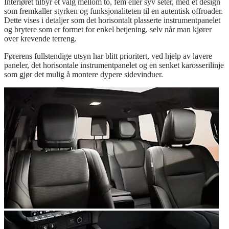
Interiøret tilbyr et valg mellom to, fem eller syv seter, med et design
som fremkaller styrken og funksjonaliteten til en autentisk offroader.
Dette vises i detaljer som det horisontalt plasserte instrumentpanelet
og brytere som er formet for enkel betjening, selv når man kjører
over krevende terreng.
Førerens fullstendige utsyn har blitt prioritert, ved hjelp av lavere
paneler, det horisontale instrumentpanelet og en senket karosserilinje
som gjør det mulig å montere dypere sidevinduer.