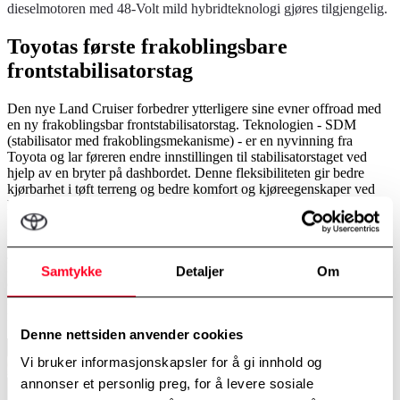
dieselmotoren med 48-Volt mild hybridteknologi gjøres tilgjengelig.
Toyotas første frakoblingsbare
frontstabilisatorstag
Den nye Land Cruiser forbedrer ytterligere sine evner offroad med
en ny frakoblingsbar frontstabilisatorstag. Teknologien - SDM
(stabilisator med frakoblingsmekanisme) - er en nyvinning fra
Toyota og lar føreren endre innstillingen til stabilisatorstaget ved
hjelp av en bryter på dashbordet. Denne fleksibiliteten gir bedre
kjørbarhet i tøft terreng og bedre komfort og kjøreegenskaper ved
kjøring på vei.
En Multi-Terrain Monitor og Multi-Terrain Select system gir
ytterligere støtte ved offroad kjøring. Ved hjelp av høyoppløselig
kamera og skjerm gir Multi-Terrain Monitor føreren et klart
Samtykke
Detaljer
Om
overblikk over området umiddelbart rundt og under kjøretøyet.
Multi-Terrain Select-systemet tilpasser automatisk kjøretøyets ytelse
for å passe til kravene i forskjellige offroad kjøreforhold.
Denne nettsiden anvender cookies
Vi bruker informasjonskapsler for å gi innhold og
annonser et personlig preg, for å levere sosiale