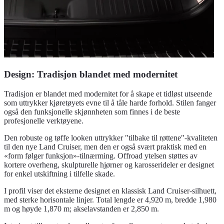
Design: Tradisjon blandet med modernitet
Tradisjon er blandet med modernitet for å skape et tidløst utseende
som uttrykker kjøretøyets evne til å tåle harde forhold. Stilen fanger
også den funksjonelle skjønnheten som finnes i de beste
profesjonelle verktøyene.
Den robuste og tøffe looken uttrykker "tilbake til røttene"-kvaliteten
til den nye Land Cruiser, men den er også svært praktisk med en
«form følger funksjon»-tilnærming. Offroad ytelsen støttes av
kortere overheng, skulpturelle hjørner og karosserideler er designet
for enkel utskiftning i tilfelle skade.
I profil viser det eksterne designet en klassisk Land Cruiser-silhuett,
med sterke horisontale linjer. Total lengde er 4,920 m, bredde 1,980
m og høyde 1,870 m; akselavstanden er 2,850 m.