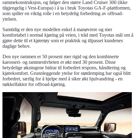
rammekonstruksjon, og følger den større Land Cruiser 300 (ikke
tilgjengelig i Vest-Europa) i å ta i bruk Toyotas GA-F-plattformen,
som spiller en viktig rolle i en betydelig forbedring av offroad-
ytelsen.
Samtidig er den nye modellen enkel å manøvrere og mer
komfortabel i normal kjøring på veien, i tråd med Toyotas mål om å
gjøre dette til et kjøretøy som er praktisk og tilpasset kundenes
daglige behov.
Den nye rammen er 50 prosent mer rigid og den kombinerte
karosseri- og rammestivheten er økt med 30 prosent. Disse
betydelige økningene bidrar til forbedret respons, håndtering og
kjørekomfort. Grunnleggende ytelse for støtdemping har også blitt
forbedret, særlig for å hjelpe med å sikre økt hjulvandring - en
nøkkelfaktor for offroad-kjøring.