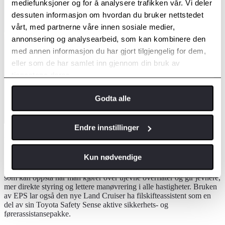
mediefunksjoner og for å analysere trafikken vår. Vi deler
dessuten informasjon om hvordan du bruker nettstedet
vårt, med partnerne våre innen sosiale medier,
annonsering og analysearbeid, som kan kombinere den
med annen informasjon du har gjort tilgjengelig for dem,
eller som de har samlet inn gjennom din bruk av
tjenestene deres.
Godta alle
Endre innstillinger
Ny elektrisk servostyring
Kun nødvendige
Dette er den første Land Cruiser som bruker et elektrisk
servostyringssystem (EPS). Dette reduserer mengden tilbakeslag
som kan oppstå når man kjører over ujevne overflater og gir jevnere,
mer direkte styring og lettere manøvrering i alle hastigheter. Bruken
av EPS lar også den nye Land Cruiser ha filskifteassistent som en
del av sin Toyota Safety Sense aktive sikkerhets- og
førerassistansepakke.