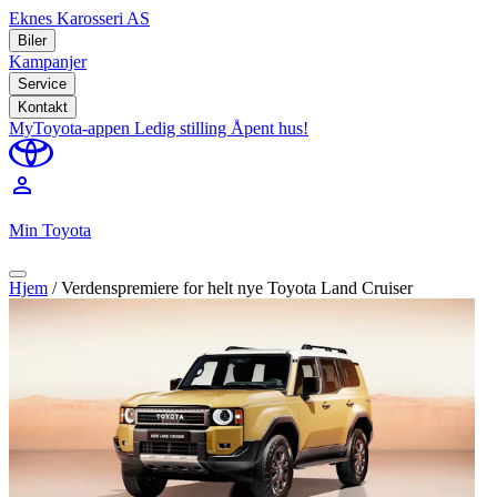
Eknes Karosseri AS
Biler
Kampanjer
Service
Kontakt
MyToyota-appen
Ledig stilling
Åpent hus!
perm_identity
Min Toyota
Hjem
/
Verdenspremiere for helt nye Toyota Land Cruiser